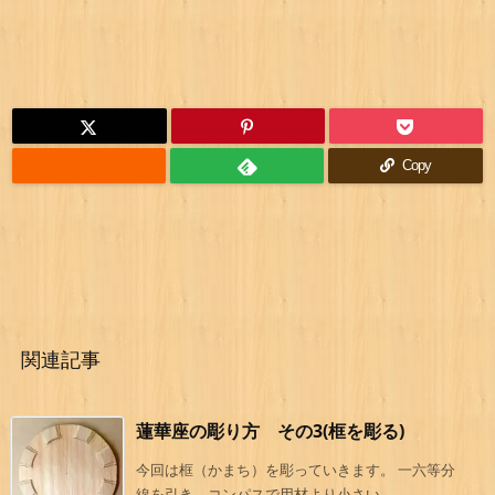
Copy
関連記事
蓮華座の彫り方 その3(框を彫る)
今回は框（かまち）を彫っていきます。 一六等分
線を引き、コンパスで用材より小さい ...