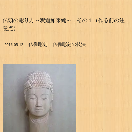
仏頭の彫り方～釈迦如来編～ その１（作る前の注
意点）
仏像彫刻
仏像彫刻の技法
2016-05-12