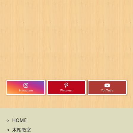
Instagram
Pinterest
YouTube
HOME
木彫教室