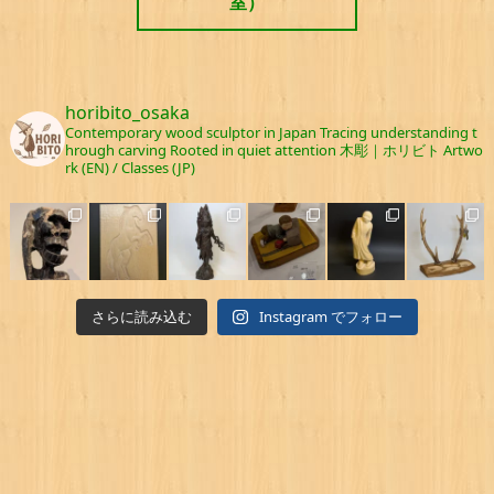
室）
horibito_osaka
Contemporary wood sculptor in Japan
Tracing understanding t
hrough carving
Rooted in quiet attention
木彫｜ホリビト
Artwo
rk (EN) / Classes (JP)
さらに読み込む
Instagram でフォロー