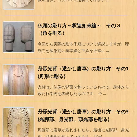
仏頭の彫り方～釈迦如来編～ その３
（角を削る）
今回から実際の彫る手順について解説しますが、彫
刻刀を握る前に基準線と下絵を正確に ...
舟形光背（透かし唐草）の彫り方 その1
(舟形に彫る)
光背は、仏像の背面を飾っているもので、身体から
放たれる光を表現したものです。 今 ...
舟形光背（透かし唐草）の彫り方 その3
(光脚部、身光部、頭光部を彫る)
周縁部に唐草が彫れましたら、最後に光脚部、身光
部、頭光部を彫っていきます。 ①光 ...