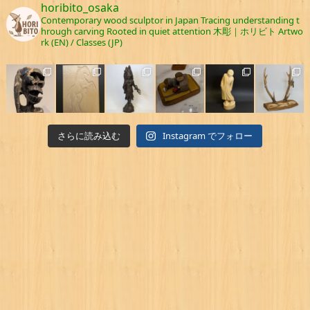
horibito_osaka
Contemporary wood sculptor in Japan
Tracing understanding t
hrough carving
Rooted in quiet attention
木彫｜ホリビト
Artwo
rk (EN) / Classes (JP)
さらに読み込む
Instagram でフォロー