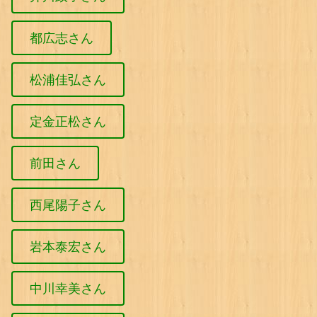
都広志さん
松浦佳弘さん
定金正松さん
前田さん
西尾陽子さん
岩本泰宏さん
中川幸美さん