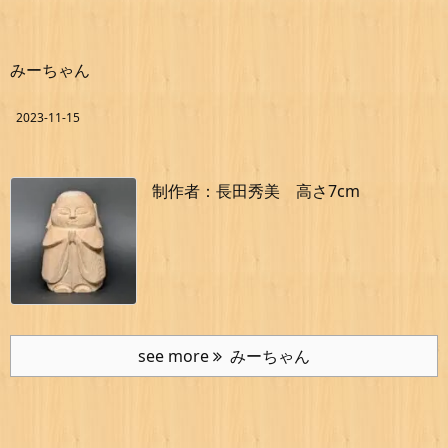
みーちゃん
2023-11-15
制作者：長田秀美
高さ7cm
see more
みーちゃん