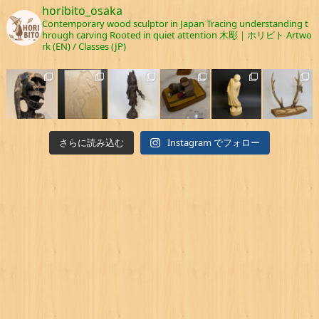
horibito_osaka
Contemporary wood sculptor in Japan
Tracing understanding t
hrough carving
Rooted in quiet attention
木彫｜ホリビト
Artwo
rk (EN) / Classes (JP)
さらに読み込む
Instagram でフォロー