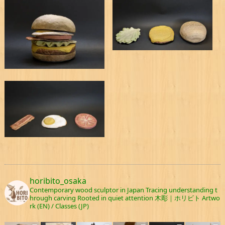
horibito_osaka
Contemporary wood sculptor in Japan
Tracing understanding t
hrough carving
Rooted in quiet attention
木彫｜ホリビト
Artwo
rk (EN) / Classes (JP)