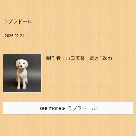
ラブラドール
2026-02-21
制作者：山口美奈
高さ12cm
see more
ラブラドール